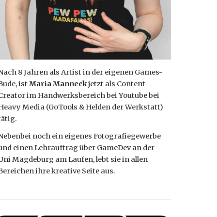
Nach 8 Jahren als Artist in der eigenen Games-
Bude, ist
Maria Manneck
jetzt als Content
Creator im Handwerksbereich bei Youtube bei
Heavy Media (GoTools & Helden der Werkstatt)
tätig.
Nebenbei noch ein eigenes Fotografiegewerbe
und einen Lehrauftrag über GameDev an der
Uni Magdeburg am Laufen, lebt sie in allen
Bereichen ihre kreative Seite aus.