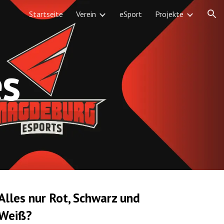
Startseite
Verein
eSport
Projekte
ion
s
Alles nur Rot, Schwarz und
Weiß?