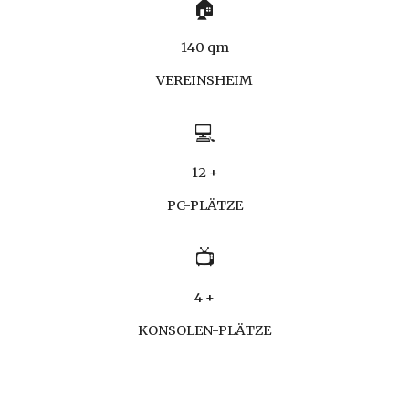
🏠
1
4
0 qm
VEREINSHEIM
💻
1
2
+
PC-PLÄTZE
📺
4 +
KONSOLEN-PLÄTZE