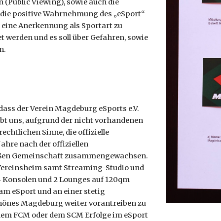
 (Public Viewing), sowie auch die
 die positive Wahrnehmung des „eSport“
o eine Anerkennung als Sportart zu
et werden und es soll über Gefahren, sowie
n.
, dass der Verein Magdeburg eSports e.V.
leibt uns, aufgrund der nicht vorhandenen
chtlichen Sinne, die offizielle
ahre nach der offiziellen
großen Gemeinschaft zusammengewachsen.
 Vereinsheim samt Streaming-Studio und
4 Konsolen und 2 Lounges auf 120qm
am eSport und an einer stetig
önes Magdeburg weiter vorantreiben zu
 dem FCM oder dem SCM Erfolge im eSport